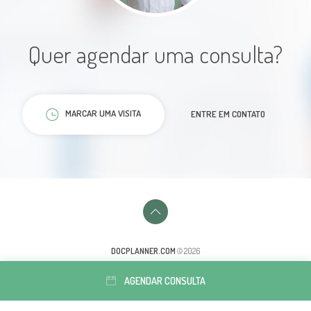
Quer agendar uma consulta?
No horário. Atendimento
atencioso. Resolve os problemas.
MARCAR UMA VISITA
ENTRE EM CONTATO
Paciente
DOCPLANNER.COM
© 2026
Estamos muito satisfeitos com a
AGENDAR CONSULTA
recepção o exame e o atendimento
médico