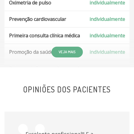
Oximetria de pulso
individualmente
Prevenção cardiovascular
individualmente
Primeira consulta clínica médica
individualmente
Promoção da saúde
individualmente
VEJA MAIS
Retorno de Exames - Acompanhamento
individualmente
OPINIÕES DOS PACIENTES
Tratamento de obesidade
individualmente
Tratamento para Hipertensão
individualmente
Excelente profissional!! E a