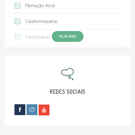
Fibrilação Atrial
Cardiomiopatias
VEJA MAIS
Cardiopatias
Sedentarismo
Avaliação Pré-operatória
Avaliação de aptidão física para esportes e
concursos
REDES SOCIAIS